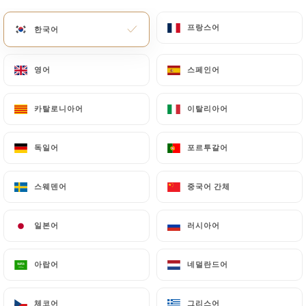
메뉴
KO
프랑스어
프랑스어
한국어
한국어
영어
영어
스페인어
스페인어
카탈로니아어
카탈로니아어
이탈리아어
이탈리아어
/
홈
연락처
연락처
독일어
독일어
포르투갈어
포르투갈어
스웨덴어
스웨덴어
중국어 간체
중국어 간체
일본어
일본어
러시아어
러시아어
아랍어
아랍어
네덜란드어
네덜란드어
L'Eden
체코어
체코어
그리스어
그리스어