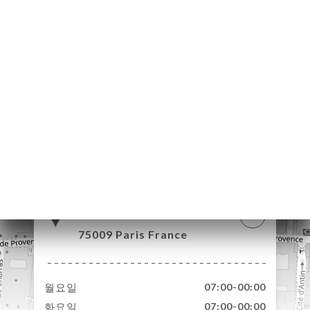
약
기
러
뷰
뉴
락
43 Rue de la
Chaussée d'Antin
75009 Paris France
월요일
07:00-00:00
화요일
07:00-00:00