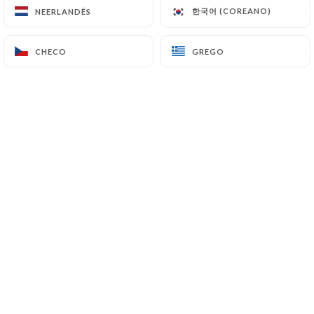
한국어 (COREANO)
한국어 (COREANO)
NEERLANDÊS
NEERLANDÊS
CHECO
CHECO
GREGO
GREGO
À deux pas du théâtre Mogador et des
grands magasins du boulevard
Haussmann, l'Eden vous invite à une
délicieuse pause gourmande.
Brasserie parisienne typique, l'Eden
vous propose une carte variée et des
plats du jour, élaborés sur place par le
chef.
L’Eden vous reçoit du petit-déjeuner au
dîner.
Côté déco, on plonge dans un univers