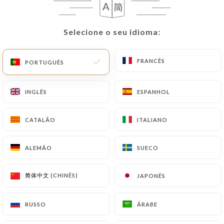
Selecione o seu idioma:
Selecione o seu idioma:
FRANCÊS
FRANCÊS
PORTUGUÊS
PORTUGUÊS
L'Eden
INGLÊS
INGLÊS
ESPANHOL
ESPANHOL
319 AVALIAÇÃO
CATALÃO
CATALÃO
ITALIANO
ITALIANO
BRASSERIE
43 Rue De La Chaussée D'Antin
ALEMÃO
ALEMÃO
SUECO
SUECO
75009 Paris France
简体中文 (CHINÊS)
简体中文 (CHINÊS)
JAPONÊS
JAPONÊS
RUSSO
RUSSO
ÁRABE
ÁRABE
Quem somos?