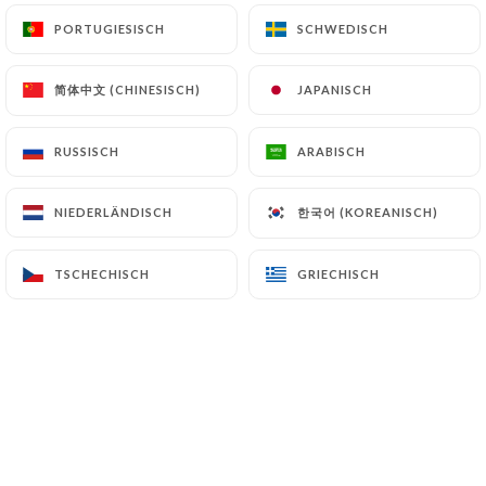
PORTUGIESISCH
PORTUGIESISCH
SCHWEDISCH
SCHWEDISCH
简体中文 (CHINESISCH)
简体中文 (CHINESISCH)
JAPANISCH
JAPANISCH
RUSSISCH
RUSSISCH
ARABISCH
ARABISCH
한국어 (KOREANISCH)
한국어 (KOREANISCH)
NIEDERLÄNDISCH
NIEDERLÄNDISCH
TSCHECHISCH
TSCHECHISCH
GRIECHISCH
GRIECHISCH