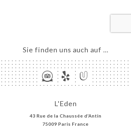
ART
VIEREN
ERIE
RTUNG
NÜ
TAKT
Sie finden uns auch auf …
L'Eden
43 Rue de la Chaussée d'Antin
75009 Paris France