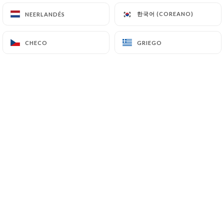
한국어 (COREANO)
한국어 (COREANO)
NEERLANDÉS
NEERLANDÉS
À deux pas du théâtre Mogador et des
CHECO
CHECO
GRIEGO
GRIEGO
grands magasins du boulevard
Haussmann, l'Eden vous invite à une
délicieuse pause gourmande.
Brasserie parisienne typique, l'Eden
vous propose une carte variée et des
plats du jour, élaborés sur place par le
chef.
L’Eden vous reçoit du petit-déjeuner au
dîner.
Côté déco, on plonge dans un univers