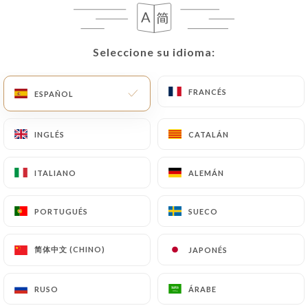
Seleccione su idioma:
Seleccione su idioma:
FRANCÉS
FRANCÉS
ESPAÑOL
ESPAÑOL
L'Eden
INGLÉS
INGLÉS
CATALÁN
CATALÁN
RESEÑA 319
ITALIANO
ITALIANO
ALEMÁN
ALEMÁN
BRASSERIE
43 Rue De La Chaussée D'Antin
PORTUGUÉS
PORTUGUÉS
SUECO
SUECO
75009 Paris France
简体中文 (CHINO)
简体中文 (CHINO)
JAPONÉS
JAPONÉS
RUSO
RUSO
ÁRABE
ÁRABE
¿Quiénes somos?