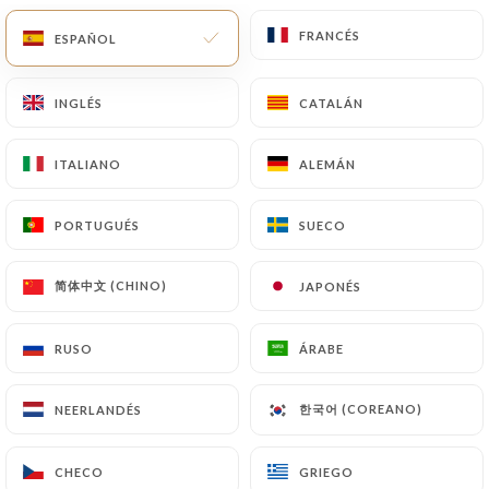
estarán sujetas a las obligaciones impuestas a
FRANCÉS
FRANCÉS
ESPAÑOL
ESPAÑOL
https://ledenparis.fr
por la ley, en particular en
materia de conservación o archivo de documentos.
Por último, los Usuarios de
https://ledenparis.fr
INGLÉS
INGLÉS
CATALÁN
CATALÁN
pueden presentar una reclamación ante las
autoridades de control, y en particular ante la CNIL
ITALIANO
ITALIANO
ALEMÁN
ALEMÁN
(
https://www.cnil.fr/fr/plaintes
).
PORTUGUÉS
PORTUGUÉS
SUECO
SUECO
7.4 No comunicación de los datos personales
https://ledenparis.fr
se abstiene de tratar, alojar
简体中文 (CHINO)
简体中文 (CHINO)
JAPONÉS
JAPONÉS
o transferir la Información recogida de sus
Clientes a un país situado fuera de la Unión
RUSO
RUSO
ÁRABE
ÁRABE
Europea o reconocido como «no adecuado» por la
Comisión Europea sin informar previamente al
한국어 (COREANO)
한국어 (COREANO)
NEERLANDÉS
NEERLANDÉS
cliente. No obstante,
https://ledenparis.fr
sigue
siendo libre de elegir a sus subcontratistas
técnicos y comerciales, siempre y cuando
CHECO
CHECO
GRIEGO
GRIEGO