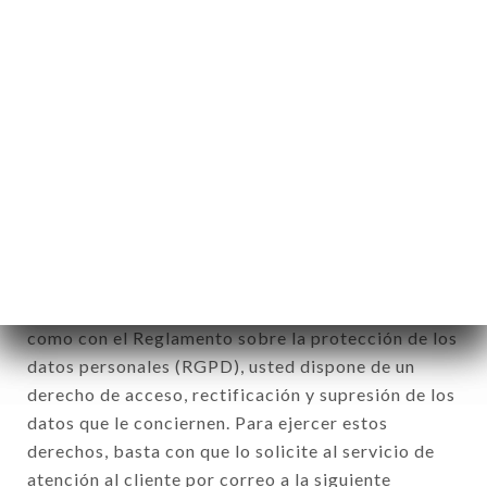
físicas a las que se aplica» (artículo 4 de la ley n°
78-17 del 6 de enero de 1978).
12. Utilización de los datos en el marco
de la inscripción al boletín de noticias.
Datos recogidos con el fin de enviar ofertas
comerciales relativas a la marca L'EDEN. Los datos
recogidos podrán ser tratados por el conjunto de
las filiales y subfiliales de la sociedad.
De conformidad con la ley Informática y Libertad
del 6 de enero de 1978 y modificada en 2004, así
como con el Reglamento sobre la protección de los
datos personales (RGPD), usted dispone de un
derecho de acceso, rectificación y supresión de los
datos que le conciernen. Para ejercer estos
derechos, basta con que lo solicite al servicio de
atención al cliente por correo a la siguiente