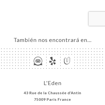
CIO
ERVA
ERÍA
EÑA
NÚ
ACTO
También nos encontrará en…
L'Eden
43 Rue de la Chaussée d'Antin
75009 Paris France