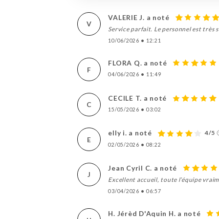
VALERIE J. a noté
V
Service parfait. Le personnel est très 
10/06/2026
•
12:21
FLORA Q. a noté
F
04/06/2026
•
11:49
CECILE T. a noté
C
15/05/2026
•
03:02
elly i. a noté
4/5
E
02/05/2026
•
08:22
Jean Cyril C. a noté
J
Excellent accueil, toute l’équipe vrai
03/04/2026
•
06:57
H. Jérèd D'Aquin H. a noté