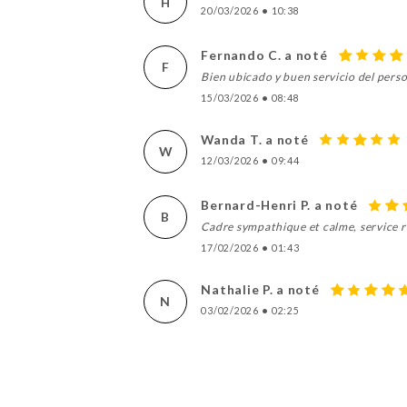
H
20/03/2026
•
10:38
Fernando C. a noté
F
Bien ubicado y buen servicio del perso
15/03/2026
•
08:48
Wanda T. a noté
W
12/03/2026
•
09:44
Bernard-Henri P. a noté
B
Cadre sympathique et calme, service r
17/02/2026
•
01:43
Nathalie P. a noté
N
03/02/2026
•
02:25