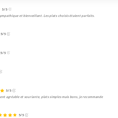
5/5
sympathique et bienveillant. Les plats choisis étaient parfaits.
5/5
5/5
5/5
ment agréable et souriante, plats simples mais bons, je recommande
5/5