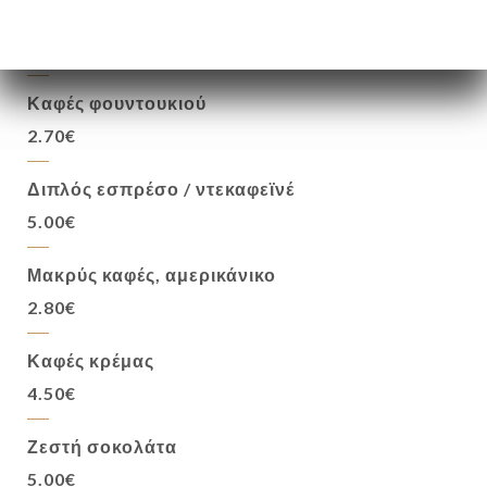
Εσπρέσο ή καφές χωρίς καφεΐνη
2.60€
Καφές φουντουκιού
2.70€
Διπλός εσπρέσο / ντεκαφεϊνέ
5.00€
Μακρύς καφές, αμερικάνικο
2.80€
Καφές κρέμας
4.50€
Ζεστή σοκολάτα
5.00€