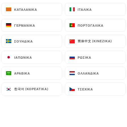
Με μπέρμπον βανίλια
ΚΑΤΑΛΑΝΙΚΆ
ΚΑΤΑΛΑΝΙΚΆ
ΙΤΑΛΙΚΆ
ΙΤΑΛΙΚΆ
9.00€
ΓΕΡΜΑΝΙΚΆ
ΓΕΡΜΑΝΙΚΆ
ΠΟΡΤΟΓΑΛΙΚΆ
ΠΟΡΤΟΓΑΛΙΚΆ
Γκουρμέ καφές, 4 γλυκά
Τσάι, σοκολάτα ή κρέμα sup 1,00 €
简体中文 (ΚΙΝΈΖΙΚΑ)
简体中文 (ΚΙΝΈΖΙΚΑ)
ΣΟΥΗΔΙΚΆ
ΣΟΥΗΔΙΚΆ
10.00€
ΙΑΠΩΝΙΚΆ
ΙΑΠΩΝΙΚΆ
ΡΩΣΙΚΆ
ΡΩΣΙΚΆ
Πίτα της ημέρας
9.00€
ΑΡΑΒΙΚΆ
ΑΡΑΒΙΚΆ
ΟΛΛΑΝΔΙΚΆ
ΟΛΛΑΝΔΙΚΆ
Σπιτικό μπριός γαλλικού τοστ
한국어 (ΚΟΡΕΆΤΙΚΑ)
한국어 (ΚΟΡΕΆΤΙΚΑ)
ΤΣΈΧΙΚΑ
ΤΣΈΧΙΚΑ
Και το παγωτό βανίλια του
10.00€
Cheesecake oreo και blueberry
8.50€